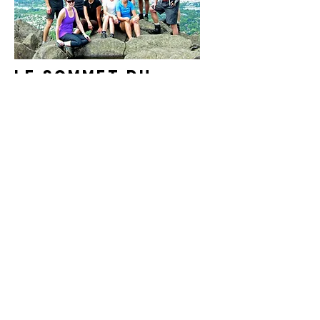
Le sommet du
Kilimandjaro
En septembre 2012, 13 marcheurs ont
gravi le Kilimandjaro au profit de la
Fondation. Cette randonnée de six
jours vers le plus haut sommet de
l'Afrique a permis d'amasser une
somme impressionnante de 60 000$.
Parmi les randonneurs, plusieurs
membres de la famille de Claude
Durocher : ses enfants, Eve et Louis-
Charles, leur mère, Marie-Lyne, le
filleul de Claude, Simon, ainsi que
Michel, un frère de Claude.
Septembre 2012